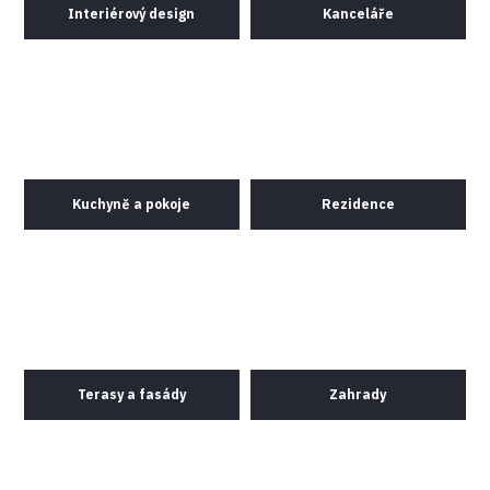
Interiérový design
Kanceláře
Kuchyně a pokoje
Rezidence
Terasy a fasády
Zahrady